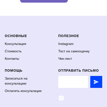
ОСНОВНЫЕ
ПОЛЕЗНОЕ
Консультация
Instagram
Стоимость
Тест на самооценку
Контакты
Чек-лист
ПОМОЩЬ
ОТПРАВИТЬ ПИСЬМО
Записаться на
консультацию
Оплатить консультации