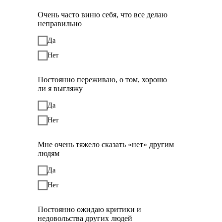
Очень часто виню себя, что все делаю
неправильно
Да
Нет
Постоянно переживаю, о том, хорошо
ли я выгляжу
Да
Нет
Мне очень тяжело сказать «нет» другим
людям
Да
Нет
Постоянно ожидаю критики и
недовольства других людей