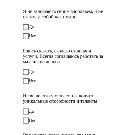
Я не занимаюсь своим здоровьем, и не
слежу за собой как нужно
Да
Нет
Боюсь сказать, сколько стоят мои
услуги. Всегда соглашаюсь работать за
маленькие деньги
Да
Нет
Не верю, что у меня есть какие-то
уникальные способности и таланты
Да
Нет