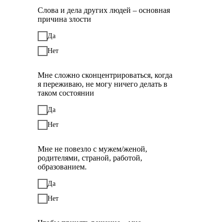
Слова и дела других людей – основная
причина злости
Да
Нет
Мне сложно сконцентрироваться, когда
я переживаю, не могу ничего делать в
таком состоянии
Да
Нет
Мне не повезло с мужем/женой,
родителями, страной, работой,
образованием.
Да
Нет