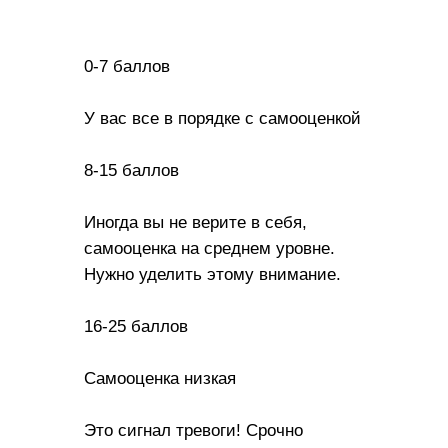
0-7 баллов
У вас все в порядке с самооценкой
8-15 баллов
Иногда вы не верите в себя,
самооценка на среднем уровне.
Нужно уделить этому внимание.
16-25 баллов
Самооценка низкая
Это сигнал тревоги! Срочно