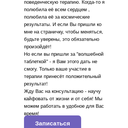
поведенческую терапию. Когда-то я
полюбила её всем сердцем ,
полюбила её за космические
результаты. И если Вы пришли ко
мне на страничку, чтобы меняться,
будьте уверены, это обязательно
произойдёт!
Но если вы пришли за "волшебной
таблеткой" - я Вам этого дать не
смогу. Только ваше участие в
терапии принесёт положительный
результат!
Жду Вас на консультацию - научу
кайфовать от жизни и от себя! Мы
можем работать в удобное для Вас
время!
Записаться