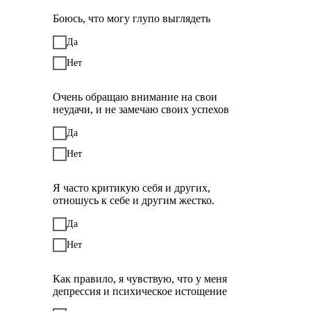
Боюсь, что могу глупо выглядеть
Да
Нет
Очень обращаю внимание на свои
неудачи, и не замечаю своих успехов
Да
Нет
Я часто критикую себя и других,
отношусь к себе и другим жестко.
Да
Нет
Как правило, я чувствую, что у меня
депрессия и психическое истощение