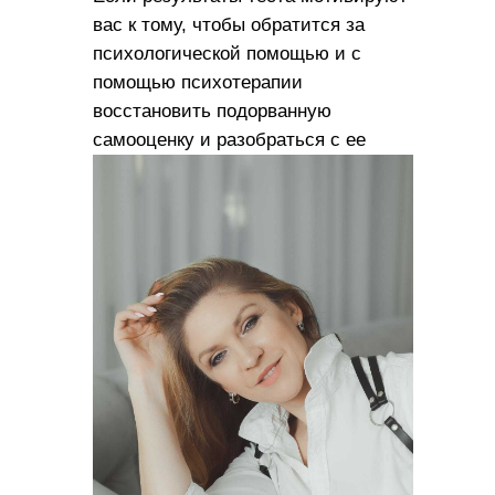
вас к тому, чтобы обратится за
психологической помощью и с
помощью психотерапии
восстановить подорванную
самооценку и разобраться с ее
причинами - я приглашаю вас на
консультацию.
Действуйте, и у вас все получится!