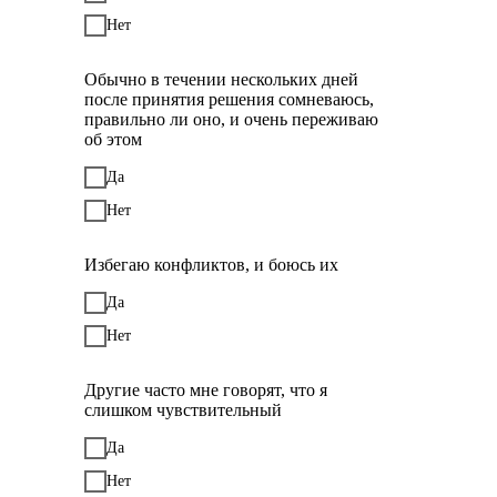
Нет
Обычно в течении нескольких дней
после принятия решения сомневаюсь,
правильно ли оно, и очень переживаю
об этом
Да
Нет
Избегаю конфликтов, и боюсь их
Да
Нет
Другие часто мне говорят, что я
слишком чувствительный
Да
Нет